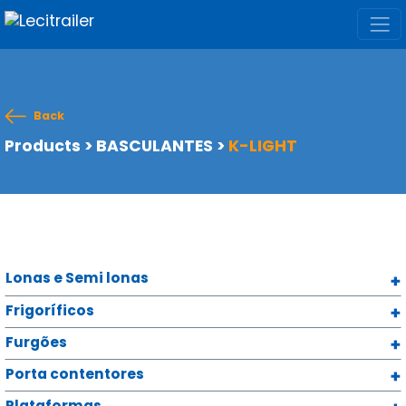
Back
Products
>
BASCULANTES
>
K-LIGHT
Lonas e Semi lonas
Frigoríficos
Furgões
Porta contentores
Plataformas