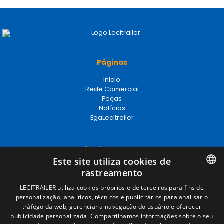
Páginas
Inicio
Rede Comercial
Peças
Notícias
EgaLecitrailer
Términos legales
Este site utiliza cookies de
Aviso legal
rastreamento
Política de privacidade
Política de cookies
SPANISH
LECITRAILER utiliza cookies próprios e de terceiros para fins de
Condições Gerais de Venda
personalização, analíticos, técnicos e publicitários para analisar o
ENGLISH
Gerenciar cookies
tráfego da web, gerenciar a navegação do usuário e oferecer
publicidade personalizada. Compartilhamos informações sobre o seu
FRENCH