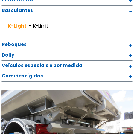
Basculantes
K-Light
K-Limit
Reboques
Dolly
Veículos especiais e por medida
Camiões rígidos