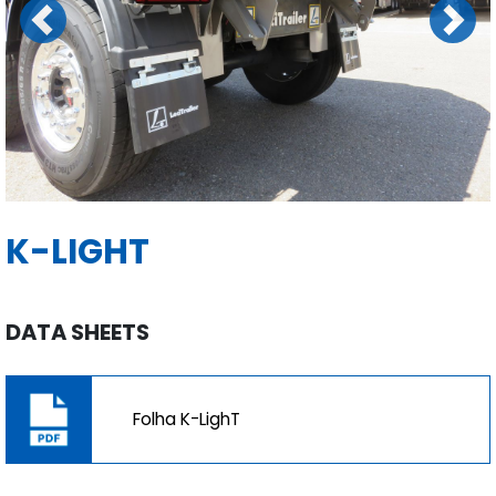
Previous
Next
K-LIGHT
DATA SHEETS
Folha K-LighT