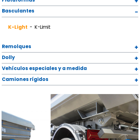
Basculantes
K-Light
K-Limit
Remolques
Dolly
Vehículos especiales y a medida
Camiones rígidos