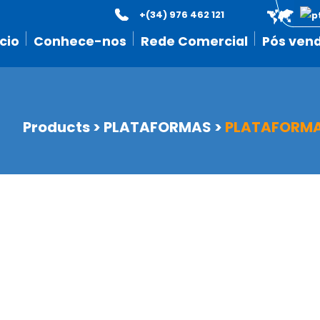
+(34) 976 462 121
icio
Conhece-nos
Rede Comercial
Pós ven
Products
>
PLATAFORMAS
>
PLATAFORMA