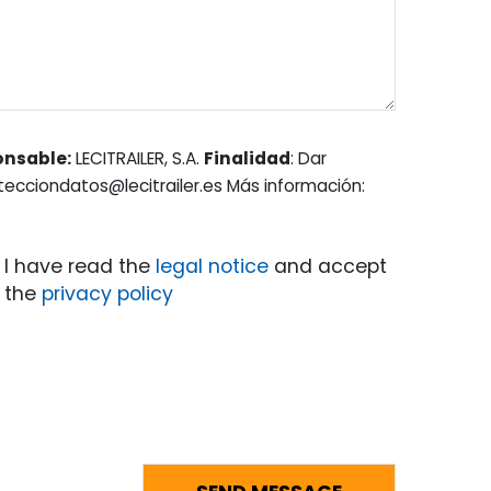
onsable:
LECITRAILER, S.A.
Finalidad
: Dar
otecciondatos@lecitrailer.es Más información:
I have read the
legal notice
and accept
the
privacy policy