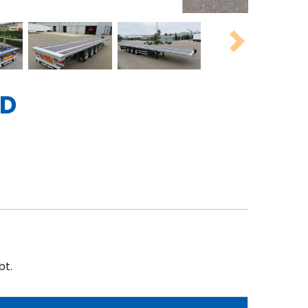
Next
RD
bt.