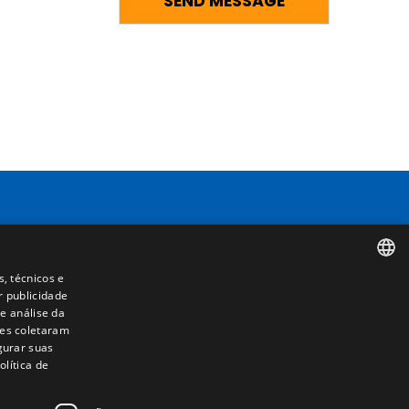
Contacto
s, técnicos e
Camino de los Huertos, S/N. Apdo 100
r publicidade
SPANISH
50620 - Casetas (Zaragoza) SPAIN
e análise da
les coletaram
ENGLISH
igurar suas
+(34) 976 462 121
lítica de
FRENCH
ITALIAN