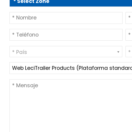
* País
*