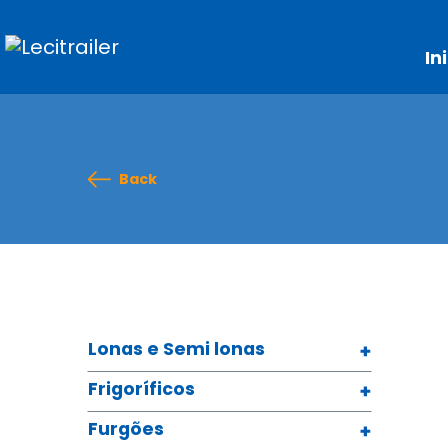
In
Back
Lonas e Semi lonas
Frigoríficos
Furgões