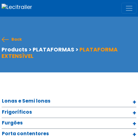
Back
Products
>
PLATAFORMAS
>
PLATAFORMA
EXTENSÍVEL
Lonas e Semi lonas
Frigoríficos
Furgões
Porta contentores