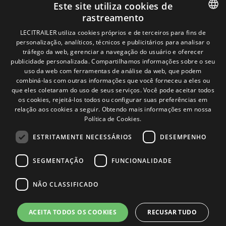
Política de privacidade
Este site utiliza cookies de
Política de cookies
rastreamento
Condições Gerais de Venda
Gerenciar cookies
SPANISH
LECITRAILER utiliza cookies próprios e de terceiros para fins de
personalização, analíticos, técnicos e publicitários para analisar o
ENGLISH
tráfego da web, gerenciar a navegação do usuário e oferecer
Contacto
publicidade personalizada. Compartilhamos informações sobre o seu
FRENCH
uso da web com ferramentas de análise da web, que podem
Camino de los Huertos, S/N. Apdo 100
combiná-las com outras informações que você forneceu a eles ou
ITALIAN
50620 - Casetas (Zaragoza) SPAIN
que eles coletaram do uso de seus serviços. Você pode aceitar todos
os cookies, rejeitá-los todos ou configurar suas preferências em
PORTUGUESE
relação aos cookies a seguir.
Obtendo mais informações em nossa
+(34) 976 462 121
Política de Cookies.
ESTRITAMENTE NECESSÁRIOS
DESEMPENHO
SEGMENTAÇÃO
FUNCIONALIDADE
NÃO CLASSIFICADO
© Lecitrailer S.A. 2026
ACEITA TODOS OS COOKIES
RECUSAR TUDO