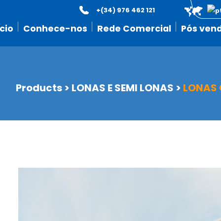
+(34) 976 462 121
icio
Conhece-nos
Rede Comercial
Pós ven
Products
>
LONAS E SEMI LONAS
>
LONAS 