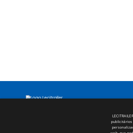
LECITRAILER 
publicitário
personaliza
web, que pod