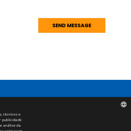
Contacto
s, técnicos e
Camino de los Huertos, S/N. Apdo 100
r publicidade
SPANISH
50620 - Casetas (Zaragoza) SPAIN
e análise da
les coletaram