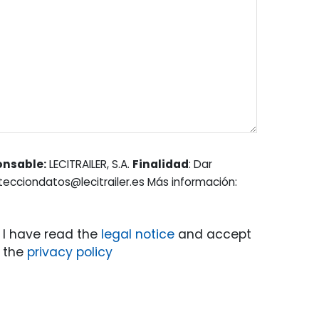
onsable:
LECITRAILER, S.A.
Finalidad
: Dar
otecciondatos@lecitrailer.es Más información:
I have read the
legal notice
and accept
the
privacy policy