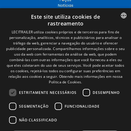
Notícias
EgaLecitrailer
Este site utiliza cookies de
rastreamento
Términos legales
SPANISH
LECITRAILER utiliza cookies próprios e de terceiros para fins de
personalização, analíticos, técnicos e publicitários para analisar o
Aviso legal
ENGLISH
tráfego da web, gerenciar a navegação do usuário e oferecer
Política de privacidade
publicidade personalizada. Compartilhamos informações sobre o seu
Política de cookies
FRENCH
uso da web com ferramentas de análise da web, que podem
Condições Gerais de Venda
combiná-las com outras informações que você forneceu a eles ou
Gerenciar cookies
ITALIAN
que eles coletaram do uso de seus serviços. Você pode aceitar todos
os cookies, rejeitá-los todos ou configurar suas preferências em
PORTUGUESE
relação aos cookies a seguir.
Obtendo mais informações em nossa
Contacto
Política de Cookies.
Camino de los Huertos, S/N. Apdo 100
ESTRITAMENTE NECESSÁRIOS
DESEMPENHO
50620 - Casetas (Zaragoza) SPAIN
SEGMENTAÇÃO
FUNCIONALIDADE
+(34) 976 462 121
NÃO CLASSIFICADO