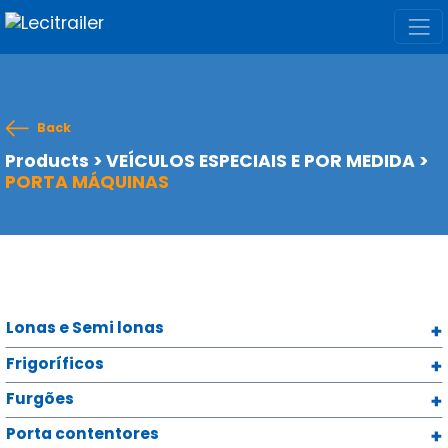
Back
Products
>
VEÍCULOS ESPECIAIS E POR MEDIDA
>
PORTA MÁQUINAS
Lonas e Semi lonas
Frigoríficos
Furgões
Porta contentores