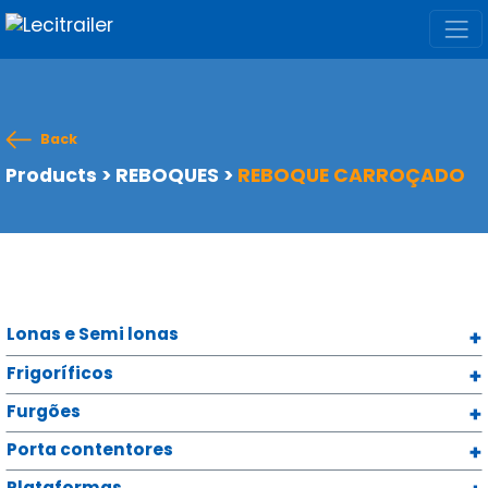
Back
Products
>
REBOQUES
>
REBOQUE CARROÇADO
Lonas e Semi lonas
Frigoríficos
Furgões
Porta contentores
Plataformas