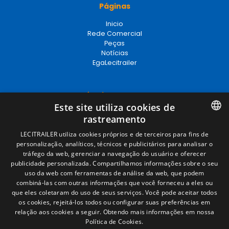
Páginas
Inicio
Rede Comercial
Peças
Notícias
EgaLecitrailer
Términos legales
Este site utiliza cookies de
Aviso legal
rastreamento
Política de privacidade
Política de cookies
SPANISH
LECITRAILER utiliza cookies próprios e de terceiros para fins de
Condições Gerais de Venda
personalização, analíticos, técnicos e publicitários para analisar o
ENGLISH
Gerenciar cookies
tráfego da web, gerenciar a navegação do usuário e oferecer
publicidade personalizada. Compartilhamos informações sobre o seu
FRENCH
uso da web com ferramentas de análise da web, que podem
combiná-las com outras informações que você forneceu a eles ou
Contacto
ITALIAN
que eles coletaram do uso de seus serviços. Você pode aceitar todos
os cookies, rejeitá-los todos ou configurar suas preferências em
Camino de los Huertos, S/N. Apdo 100
PORTUGUESE
relação aos cookies a seguir.
Obtendo mais informações em nossa
50620 - Casetas (Zaragoza) SPAIN
Política de Cookies.