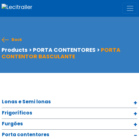
Back
Products
>
PORTA CONTENTORES
>
PORTA
CONTENTOR BASCULANTE
Lonas e Semi lonas
Frigoríficos
Furgões
Porta contentores