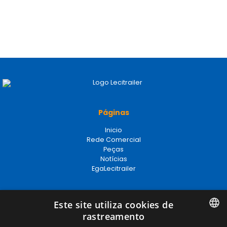
Páginas
Inicio
Rede Comercial
Peças
Notícias
EgaLecitrailer
Términos legales
Este site utiliza cookies de
rastreamento
Aviso legal