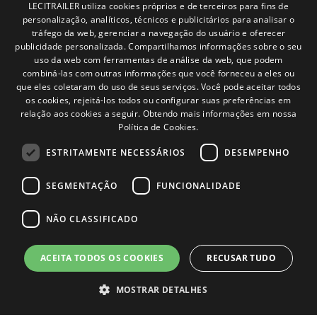
Política de privacidade
SPANISH
LECITRAILER utiliza cookies próprios e de terceiros para fins de
Política de cookies
personalização, analíticos, técnicos e publicitários para analisar o
Condições Gerais de Venda
ENGLISH
tráfego da web, gerenciar a navegação do usuário e oferecer
Gerenciar cookies
publicidade personalizada. Compartilhamos informações sobre o seu
FRENCH
uso da web com ferramentas de análise da web, que podem
combiná-las com outras informações que você forneceu a eles ou
ITALIAN
Contacto
que eles coletaram do uso de seus serviços. Você pode aceitar todos
os cookies, rejeitá-los todos ou configurar suas preferências em
PORTUGUESE
Camino de los Huertos, S/N. Apdo 100
relação aos cookies a seguir.
Obtendo mais informações em nossa
50620 - Casetas (Zaragoza) SPAIN
Política de Cookies.
ESTRITAMENTE NECESSÁRIOS
DESEMPENHO
+(34) 976 462 121
SEGMENTAÇÃO
FUNCIONALIDADE
NÃO CLASSIFICADO
ACEITA TODOS OS COOKIES
RECUSAR TUDO
© Lecitrailer S.A. 2026
MOSTRAR DETALHES