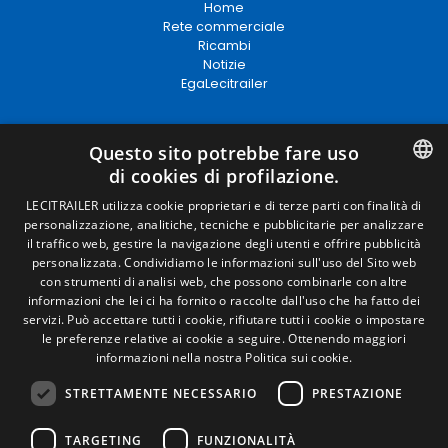
Home
Rete commerciale
Ricambi
Notizie
EgaLecitrailer
Termini legali
Questo sito potrebbe fare uso
di cookies di profilazione.
Avviso legale
Politiche sulla privacy
SPANISH
LECITRAILER utilizza cookie proprietari e di terze parti con finalità di
Politica sui cookie
personalizzazione, analitiche, tecniche e pubblicitarie per analizzare
ENGLISH
Condizioni generali di vendita
il traffico web, gestire la navigazione degli utenti e offrire pubblicità
Gestire i cookie
personalizzata. Condividiamo le informazioni sull'uso del Sito web
FRENCH
con strumenti di analisi web, che possono combinarle con altre
informazioni che lei ci ha fornito o raccolte dall'uso che ha fatto dei
ITALIAN
servizi. Può accettare tutti i cookie, rifiutare tutti i cookie o impostare
Contatto
le preferenze relative ai cookie a seguire.
Ottenendo maggiori
PORTUGUESE
Camino de los Huertos, S/N. Apdo 100 .
informazioni nella nostra Politica sui cookie.
50620 - Casetas (Zaragoza) Spagna
STRETTAMENTE NECESSARIO
PRESTAZIONE
+(34) 976 462 121
TARGETING
FUNZIONALITÀ