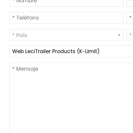
* País
*