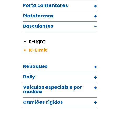
Porta contentores
Plataformas
Basculantes
K-Light
K-Limit
Reboques
Dolly
Veículos especiais e por
medida
Camiões rígidos