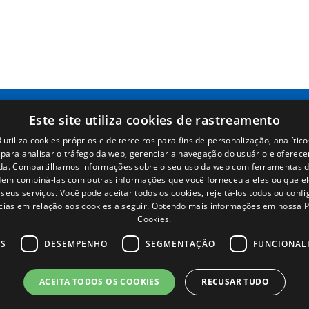
Este site utiliza cookies de rastreamento
utiliza cookies próprios e de terceiros para fins de personalização, analítico
Páginas
Términos legales
s para analisar o tráfego da web, gerenciar a navegação do usuário e oferece
da. Compartilhamos informações sobre o seu uso da web com ferramentas d
Inicio
Aviso legal
em combiná-las com outras informações que você forneceu a eles ou que e
Rede Comercial
Política de privacidade
seus serviços. Você pode aceitar todos os cookies, rejeitá-los todos ou conf
Peças
Política de cookies
cias em relação aos cookies a seguir.
Obtendo mais informações em nossa Po
Notícias
Condições Gerais de Venda
Cookies.
EgaLecitrailer
Gerenciar cookies
OS
DESEMPENHO
SEGMENTAÇÃO
FUNCIONAL
ACEITA TODOS OS COOKIES
RECUSAR TUDO