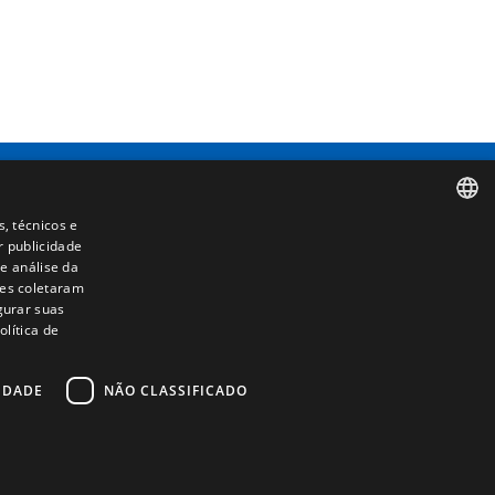
s, técnicos e
Contacto
r publicidade
SPANISH
e análise da
Camino de los Huertos, S/N. Apdo 100
les coletaram
ENGLISH
50620 - Casetas (Zaragoza) SPAIN
igurar suas
lítica de
FRENCH
+(34) 976 462 121
ITALIAN
IDADE
NÃO CLASSIFICADO
PORTUGUESE