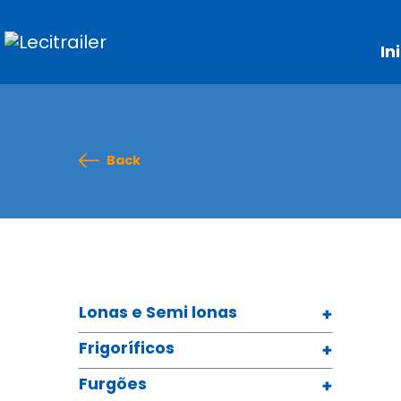
In
Back
Lonas e Semi lonas
Frigoríficos
Furgões