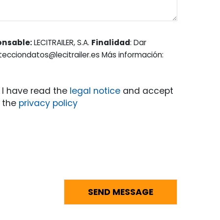
onsable:
LECITRAILER, S.A.
Finalidad
: Dar
otecciondatos@lecitrailer.es Más información:
I have read the
legal notice
and accept
the
privacy policy