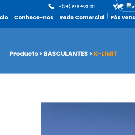
+(34) 976 462 121
icio
Conhece-nos
Rede Comercial
Pós ven
Products
>
BASCULANTES
>
K-LIMIT