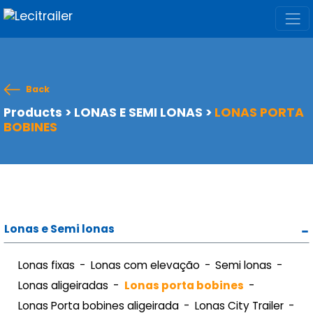
Back
Products
>
LONAS E SEMI LONAS
>
LONAS PORTA
BOBINES
Lonas e Semi lonas
Lonas fixas
Lonas com elevação
Semi lonas
Lonas aligeiradas
Lonas porta bobines
Lonas Porta bobines aligeirada
Lonas City Trailer