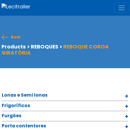
Back
Products
>
REBOQUES
>
REBOQUE COROA
GIRATÓRIA
Lonas e Semi lonas
Frigoríficos
Furgões
Porta contentores