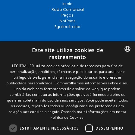
Inicio
Rede Comercial
Peças
Notícias
EgaLecitrailer
Términos legales
Este site utiliza cookies de
rastreamento
Aviso legal
Política de privacidade
SPANISH
LECITRAILER utiliza cookies próprios e de terceiros para fins de
Política de cookies
personalização, analíticos, técnicos e publicitários para analisar o
Condições Gerais de Venda
ENGLISH
tráfego da web, gerenciar a navegação do usuário e oferecer
Gerenciar cookies
publicidade personalizada. Compartilhamos informações sobre o seu
FRENCH
uso da web com ferramentas de análise da web, que podem
combiná-las com outras informações que você forneceu a eles ou
ITALIAN
Contacto
que eles coletaram do uso de seus serviços. Você pode aceitar todos
os cookies, rejeitá-los todos ou configurar suas preferências em
PORTUGUESE
Camino de los Huertos, S/N. Apdo 100
relação aos cookies a seguir.
Obtendo mais informações em nossa
50620 - Casetas (Zaragoza) SPAIN
Política de Cookies.
ESTRITAMENTE NECESSÁRIOS
DESEMPENHO
+(34) 976 462 121