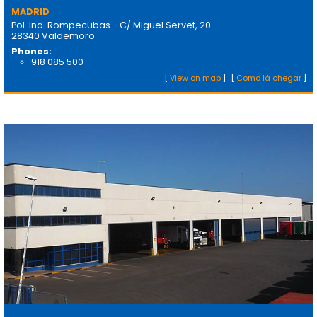
MADRID
Pol. Ind. Rompecubas - C/ Miguel Servet, 20
28340 Valdemoro
Phones:
918 085 500
[
View on map
]
[
Como lá chegar
]