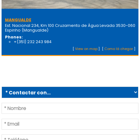
MANGUALDE
Est. Nacional 234, Km 100 Cruzamento de Água Levada 3530-060
Espinho (Mangualde)
Phones:
+(351) 232 243 984
[
View on map
]
[
Como lá chegar
]