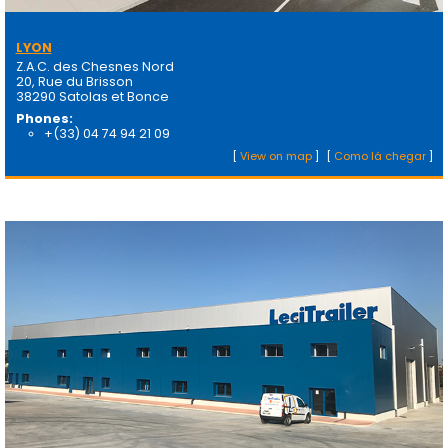
LYON
Z.A.C. des Chesnes Nord
20, Rue du Brisson
38290 Satolas et Bonce
Phones:
+(33) 04 74 94 21 09
[
View on map
]
[
Como lá chegar
]