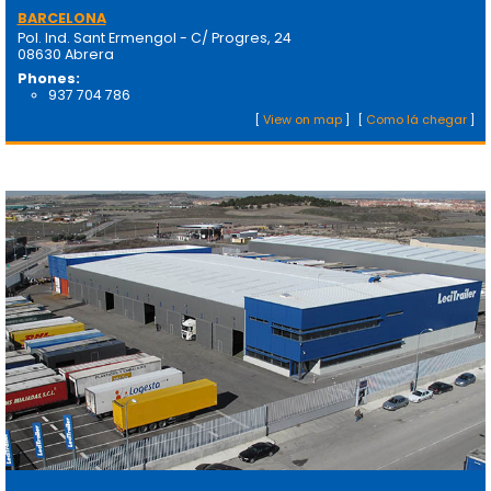
BARCELONA
Pol. Ind. Sant Ermengol - C/ Progres, 24
08630 Abrera
Phones:
937 704 786
[
View on map
]
[
Como lá chegar
]