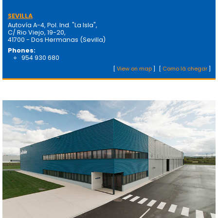
SEVILLA
Autovía A-4, Pol. Ind. "La Isla",
C/ Rio Viejo, 19-20,
41700 - Dos Hermanas (Sevilla)
Phones:
954 930 680
[
View on map
]
[
Como lá chegar
]