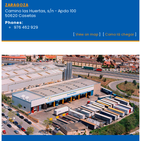
ZARAGOZA
Camino las Huertas, s/n - Apdo 100
50620 Casetas
Phones:
976 462 929
[
View on map
]
[
Como lá chegar
]