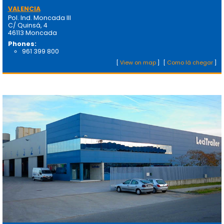
VALENCIA
Pol. Ind. Moncada III
C/ Quinsá, 4
46113 Moncada
Phones:
961 399 800
[
View on map
]
[
Como lá chegar
]