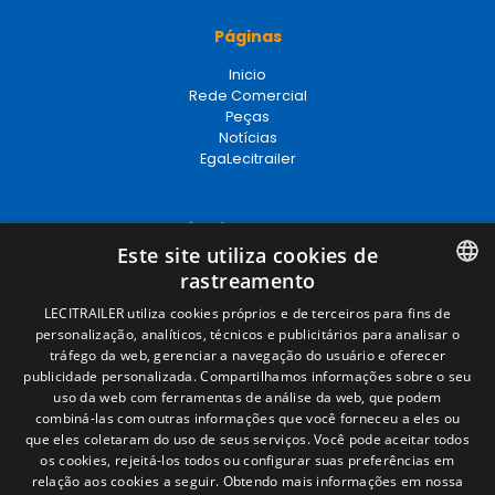
Páginas
Inicio
Rede Comercial
Peças
Notícias
EgaLecitrailer
Términos legales
Este site utiliza cookies de
Aviso legal
rastreamento
Política de privacidade
Política de cookies
SPANISH
LECITRAILER utiliza cookies próprios e de terceiros para fins de
Condições Gerais de Venda
personalização, analíticos, técnicos e publicitários para analisar o
ENGLISH
Gerenciar cookies
tráfego da web, gerenciar a navegação do usuário e oferecer
publicidade personalizada. Compartilhamos informações sobre o seu
FRENCH
uso da web com ferramentas de análise da web, que podem
combiná-las com outras informações que você forneceu a eles ou
Contacto
ITALIAN
que eles coletaram do uso de seus serviços. Você pode aceitar todos
os cookies, rejeitá-los todos ou configurar suas preferências em
Camino de los Huertos, S/N. Apdo 100
PORTUGUESE
relação aos cookies a seguir.
Obtendo mais informações em nossa
50620 - Casetas (Zaragoza) SPAIN