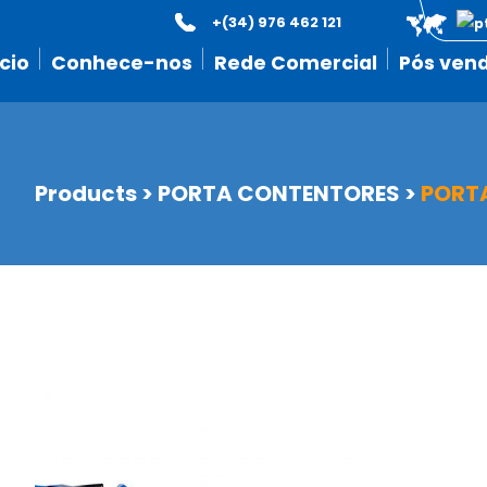
+(34) 976 462 121
icio
Conhece-nos
Rede Comercial
Pós ven
Products
>
PORTA CONTENTORES
>
PORTA