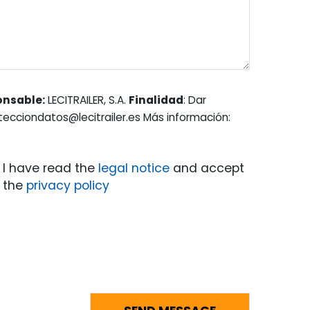
onsable:
LECITRAILER, S.A.
Finalidad
: Dar
otecciondatos@lecitrailer.es Más información:
I have read the
legal notice
and accept
the
privacy policy