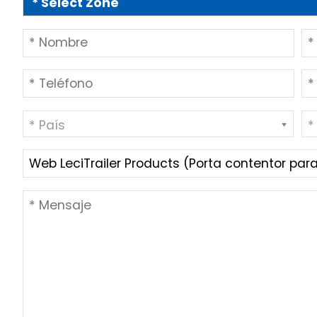
* País
*