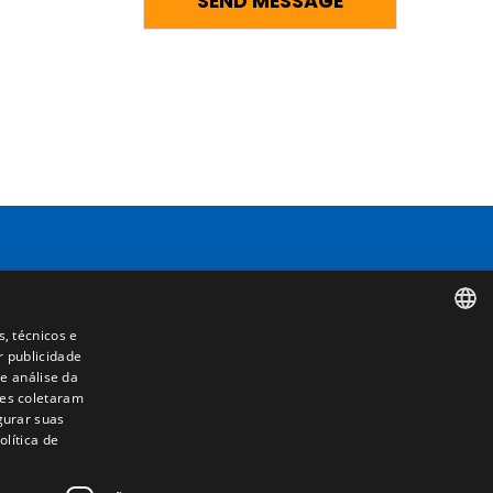
Contacto
Camino de los Huertos, S/N. Apdo 100
50620 - Casetas (Zaragoza) SPAIN
+(34) 976 462 121
s, técnicos e
r publicidade
SPANISH
e análise da
les coletaram
ENGLISH
igurar suas
lítica de
FRENCH
ITALIAN