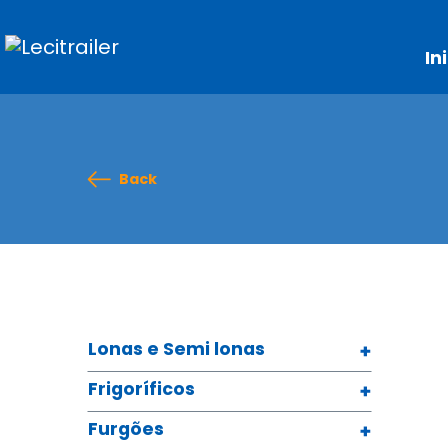
In
Back
Lonas e Semi lonas
Frigoríficos
Furgões