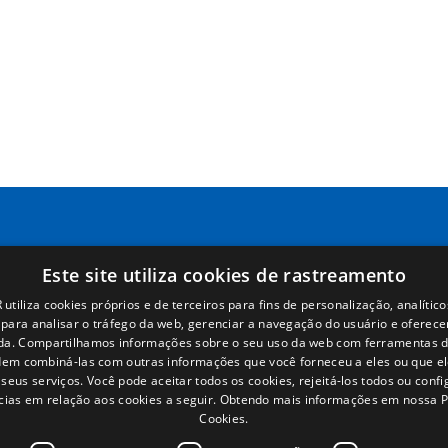
Páginas
Términos legales
Inicio
Aviso legal
Rede Comercial
Política de privacidade
Peças
Política de cookies
Notícias
Condições Gerais de Venda
EgaLecitrailer
Gerenciar cookies
Este site utiliza cookies de rastreamento
utiliza cookies próprios e de terceiros para fins de personalização, analítico
s para analisar o tráfego da web, gerenciar a navegação do usuário e oferece
da. Compartilhamos informações sobre o seu uso da web com ferramentas d
em combiná-las com outras informações que você forneceu a eles ou que e
seus serviços. Você pode aceitar todos os cookies, rejeitá-los todos ou conf
cias em relação aos cookies a seguir.
Obtendo mais informações em nossa Po
© Lecitrailer S.A. 2026
Cookies.