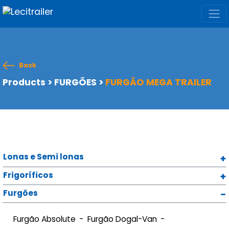
Back
Products
>
FURGÕES
>
FURGÃO MEGA TRAILER
Lonas e Semi lonas
Frigoríficos
Furgões
Furgão Absolute
Furgão Dogal-Van