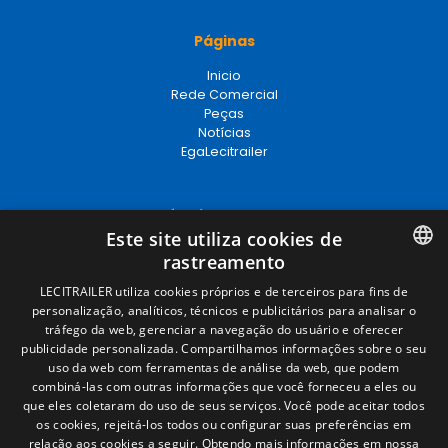
Páginas
Inicio
Rede Comercial
Peças
Notícias
EgaLecitrailer
Términos legales
Este site utiliza cookies de
Aviso legal
rastreamento
Política de privacidade
Política de cookies
SPANISH
LECITRAILER utiliza cookies próprios e de terceiros para fins de
Condições Gerais de Venda
personalização, analíticos, técnicos e publicitários para analisar o
ENGLISH
Gerenciar cookies
tráfego da web, gerenciar a navegação do usuário e oferecer
publicidade personalizada. Compartilhamos informações sobre o seu
FRENCH
uso da web com ferramentas de análise da web, que podem
combiná-las com outras informações que você forneceu a eles ou
Contacto
ITALIAN
que eles coletaram do uso de seus serviços. Você pode aceitar todos
os cookies, rejeitá-los todos ou configurar suas preferências em
Camino de los Huertos, S/N. Apdo 100
PORTUGUESE
relação aos cookies a seguir.
Obtendo mais informações em nossa
50620 - Casetas (Zaragoza) SPAIN