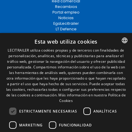
Red comercial
Recambios
Portal empleo
Noticias
EgaLecitrailer
LT Defence
Esta web utiliza cookies
Términos legales
LECITRAILER utiliza cookies propias y de terceros con finalidades de
personalización, analíticas, técnicas y publicitarias para analizar el
SPANISH
Aviso legal
tráfico web, gestionar la navegación del usuario y ofrecer publicidad
Política de privacidad
ENGLISH
personalizada. Compartimos información sobre el uso de la web con
Política de cookies
las herramientas de análisis web, quienes pueden combinarla con
Condiciones generales de venta
FRENCH
otra información que les haya proporcionado o que hayan recopilado
Gestionar cookies
a partir el uso que haya hecho de sus servicios. Puede aceptar todas
ITALIAN
las cookies, rechazarlas todas o configurar sus preferencias respecto
de las cookies a continuación.
Más información en nuestra Política de
PORTUGUESE
Contacto
Cookies
Camino de los Huertos, S/N. Apdo 100
ESTRICTAMENTE NECESARIAS
ANALÍTICAS
50620 - Casetas (Zaragoza) SPAIN
MARKETING
FUNCIONALIDAD