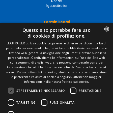
Notizie
EgaLecitrailer
Termini legali
Questo sito potrebbe fare uso
Avviso legale
di cookies di profilazione.
Politiche sulla privacy
Politica sui cookie
SPANISH
LECITRAILER utilizza cookie proprietari e di terze parti con finalità di
Condizioni generali di vendita
personalizzazione, analitiche, tecniche e pubblicitarie per analizzare
Gestire i cookie
ENGLISH
il traffico web, gestire la navigazione degli utenti e offrire pubblicità
personalizzata. Condividiamo le informazioni sull'uso del Sito web
FRENCH
con strumenti di analisi web, che possono combinarle con altre
Contatto
informazioni che lei ci ha fornito o raccolte dall'uso che ha fatto dei
ITALIAN
servizi. Può accettare tutti i cookie, rifiutare tutti i cookie o impostare
Camino de los Huertos, S/N. Apdo 100 .
le preferenze relative ai cookie a seguire.
Ottenendo maggiori
PORTUGUESE
50620 - Casetas (Zaragoza) Spagna
informazioni nella nostra Politica sui cookie.
STRETTAMENTE NECESSARIO
PRESTAZIONE
+(34) 976 462 121
TARGETING
FUNZIONALITÀ