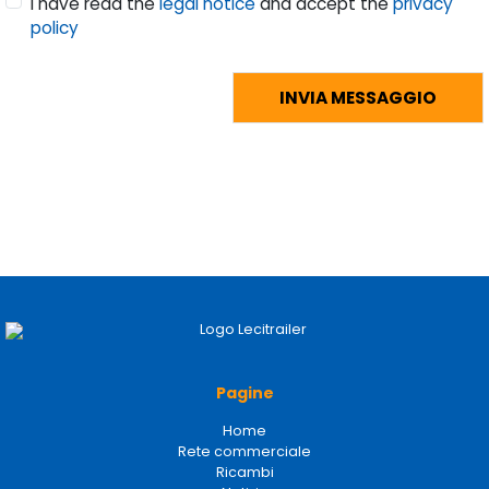
I have read the
legal notice
and accept the
privacy
policy
Pagine
Home
Rete commerciale
Ricambi