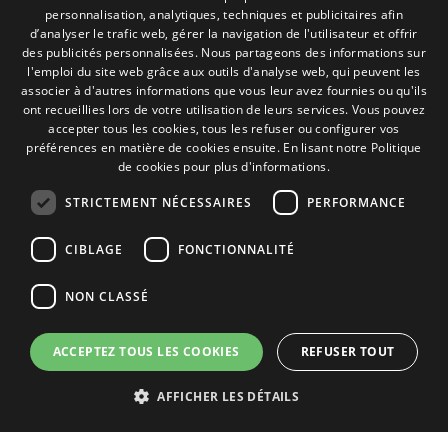
Politique de Cookies
personnalisation, analytiques, techniques et publicitaires afin
Conditions générales de vente
ENGLISH
d’analyser le trafic web, gérer la navigation de l'utilisateur et offrir
Gérer les cookies
des publicités personnalisées. Nous partageons des informations sur
FRENCH
l'emploi du site web grâce aux outils d'analyse web, qui peuvent les
associer à d'autres informations que vous leur avez fournies ou qu'ils
ITALIAN
Contact
ont recueillies lors de votre utilisation de leurs services. Vous pouvez
accepter tous les cookies, tous les refuser ou configurer vos
PORTUGUESE
Camino de los Huertos, S/N. Apdo 100
préférences en matière de cookies ensuite.
En lisant notre Politique
50620 - Casetas (Zaragoza) SPAIN
de cookies pour plus d'informations.
STRICTEMENT NÉCESSAIRES
PERFORMANCE
+(34) 976 462 121
CIBLAGE
FONCTIONNALITÉ
NON CLASSÉ
ACCEPTEZ TOUS LES COOKIES
REFUSER TOUT
© Lecitrailer S.A. 2026
AFFICHER LES DÉTAILS