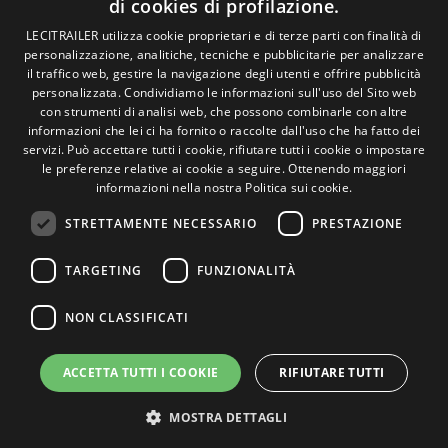
di cookies di profilazione.
Politica sui cookie
Condizioni generali di vendita
SPANISH
LECITRAILER utilizza cookie proprietari e di terze parti con finalità di
Gestire i cookie
personalizzazione, analitiche, tecniche e pubblicitarie per analizzare
ENGLISH
il traffico web, gestire la navigazione degli utenti e offrire pubblicità
personalizzata. Condividiamo le informazioni sull'uso del Sito web
FRENCH
con strumenti di analisi web, che possono combinarle con altre
Contatto
informazioni che lei ci ha fornito o raccolte dall'uso che ha fatto dei
ITALIAN
servizi. Può accettare tutti i cookie, rifiutare tutti i cookie o impostare
Camino de los Huertos, S/N. Apdo 100 .
le preferenze relative ai cookie a seguire.
Ottenendo maggiori
50620 - Casetas (Zaragoza) Spagna
PORTUGUESE
informazioni nella nostra Politica sui cookie.
STRETTAMENTE NECESSARIO
PRESTAZIONE
+(34) 976 462 121
TARGETING
FUNZIONALITÀ
NON CLASSIFICATI
ACCETTA TUTTI I COOKIE
RIFIUTARE TUTTI
© Lecitrailer S.A. 2026
MOSTRA DETTAGLI