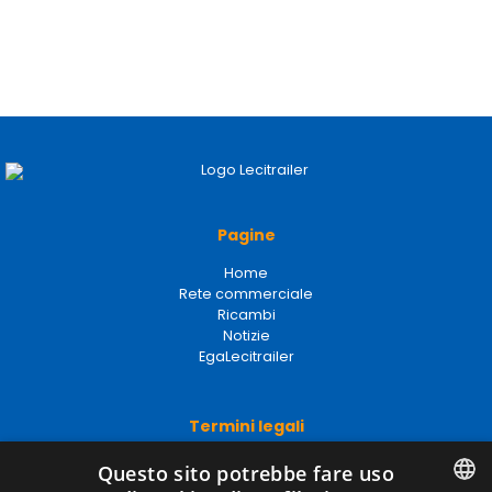
Pagine
Home
Rete commerciale
Ricambi
Notizie
EgaLecitrailer
Termini legali
Avviso legale
Questo sito potrebbe fare uso
Politiche sulla privacy