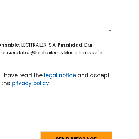
onsable:
LECITRAILER, S.A.
Finalidad
: Dar
otecciondatos@lecitrailer.es Más información:
I have read the
legal notice
and accept
the
privacy policy