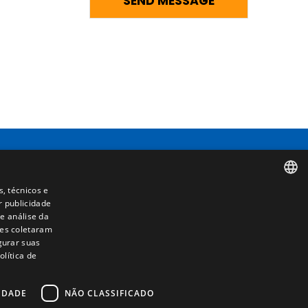
Contacto
s, técnicos e
r publicidade
SPANISH
Camino de los Huertos, S/N. Apdo 100
e análise da
50620 - Casetas (Zaragoza) SPAIN
les coletaram
ENGLISH
igurar suas
lítica de
FRENCH
+(34) 976 462 121
ITALIAN
IDADE
NÃO CLASSIFICADO