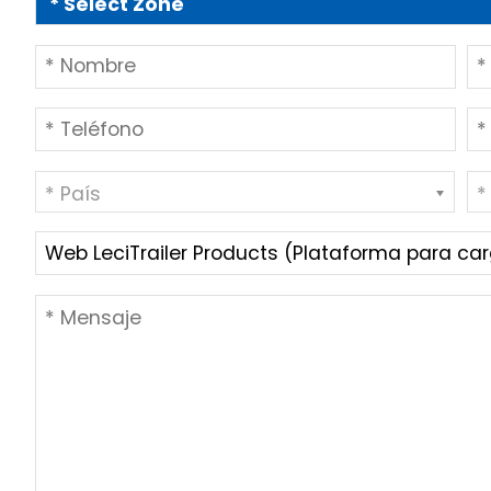
* País
*