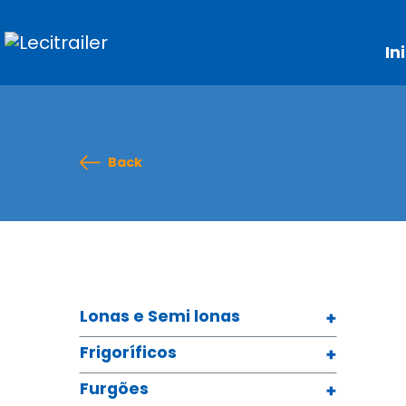
In
Back
Lonas e Semi lonas
Frigoríficos
Furgões