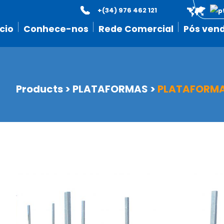
+(34) 976 462 121
icio
Conhece-nos
Rede Comercial
Pós ven
Products
>
PLATAFORMAS
>
PLATAFORMA