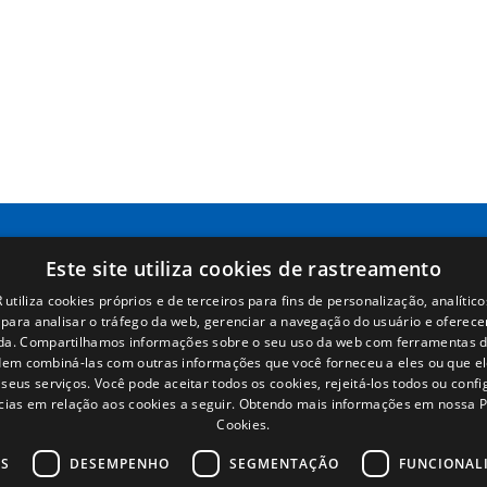
Este site utiliza cookies de rastreamento
Páginas
Términos legales
utiliza cookies próprios e de terceiros para fins de personalização, analítico
s para analisar o tráfego da web, gerenciar a navegação do usuário e oferece
Inicio
Aviso legal
da. Compartilhamos informações sobre o seu uso da web com ferramentas d
Rede Comercial
Política de privacidade
em combiná-las com outras informações que você forneceu a eles ou que e
Peças
Política de cookies
seus serviços. Você pode aceitar todos os cookies, rejeitá-los todos ou conf
Notícias
Condições Gerais de Venda
cias em relação aos cookies a seguir.
Obtendo mais informações em nossa Po
Cookies.
EgaLecitrailer
Gerenciar cookies
OS
DESEMPENHO
SEGMENTAÇÃO
FUNCIONAL