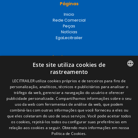
Páginas
Inicio
Rede Comercial
Peças
Notícias
EgaLecitrailer
Términos legales
Este site utiliza cookies de
Aviso legal
rastreamento
Política de privacidade
Política de cookies
SPANISH
LECITRAILER utiliza cookies próprios e de terceiros para fins de
Condições Gerais de Venda
personalização, analíticos, técnicos e publicitários para analisar o
ENGLISH
Gerenciar cookies
tráfego da web, gerenciar a navegação do usuário e oferecer
publicidade personalizada. Compartilhamos informações sobre o seu
FRENCH
uso da web com ferramentas de análise da web, que podem
combiná-las com outras informações que você forneceu a eles ou
Contacto
ITALIAN
que eles coletaram do uso de seus serviços. Você pode aceitar todos
os cookies, rejeitá-los todos ou configurar suas preferências em
Camino de los Huertos, S/N. Apdo 100
PORTUGUESE
relação aos cookies a seguir.
Obtendo mais informações em nossa
50620 - Casetas (Zaragoza) SPAIN
Política de Cookies.