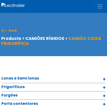
Back
Products
>
CAMIÕES RÍGIDOS
>
CAMIÃO CAIXA
FRIGORÍFICA
Lonas e Semi lonas
Frigoríficos
Furgões
Porta contentores