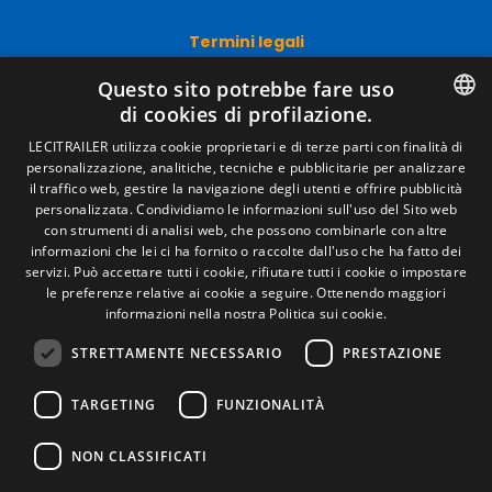
Termini legali
Avviso legale
Questo sito potrebbe fare uso
Politiche sulla privacy
di cookies di profilazione.
Politica sui cookie
Condizioni generali di vendita
SPANISH
LECITRAILER utilizza cookie proprietari e di terze parti con finalità di
Gestire i cookie
personalizzazione, analitiche, tecniche e pubblicitarie per analizzare
ENGLISH
il traffico web, gestire la navigazione degli utenti e offrire pubblicità
personalizzata. Condividiamo le informazioni sull'uso del Sito web
FRENCH
con strumenti di analisi web, che possono combinarle con altre
Contatto
informazioni che lei ci ha fornito o raccolte dall'uso che ha fatto dei
ITALIAN
Camino de los Huertos, S/N. Apdo 100 .
servizi. Può accettare tutti i cookie, rifiutare tutti i cookie o impostare
50620 - Casetas (Zaragoza) Spagna
le preferenze relative ai cookie a seguire.
Ottenendo maggiori
PORTUGUESE
informazioni nella nostra Politica sui cookie.
STRETTAMENTE NECESSARIO
PRESTAZIONE
+(34) 976 462 121
TARGETING
FUNZIONALITÀ
NON CLASSIFICATI