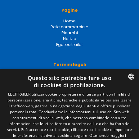
Pagine
Home
Rete commerciale
Ricambi
Notizie
EgaLecitrailer
Termini legali
Avviso legale
Questo sito potrebbe fare uso
Politiche sulla privacy
di cookies di profilazione.
Politica sui cookie
Condizioni generali di vendita
SPANISH
LECITRAILER utilizza cookie proprietari e di terze parti con finalità di
Gestire i cookie
personalizzazione, analitiche, tecniche e pubblicitarie per analizzare
ENGLISH
il traffico web, gestire la navigazione degli utenti e offrire pubblicità
personalizzata. Condividiamo le informazioni sull'uso del Sito web
FRENCH
con strumenti di analisi web, che possono combinarle con altre
Contatto
informazioni che lei ci ha fornito o raccolte dall'uso che ha fatto dei
ITALIAN
Camino de los Huertos, S/N. Apdo 100 .
servizi. Può accettare tutti i cookie, rifiutare tutti i cookie o impostare
50620 - Casetas (Zaragoza) Spagna
le preferenze relative ai cookie a seguire.
Ottenendo maggiori
PORTUGUESE