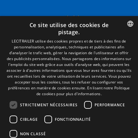
Termes juridiques
Ce site utilise des cookies de
Mentions Légales
pistage.
Politique de Confidentialité
Politique de Cookies
SPANISH
LECITRAILER utilise des cookies propres et de tiers à des fins de
Conditions générales de vente
personnalisation, analytiques, techniques et publicitaires afin
ENGLISH
Gérer les cookies
d’analyser le trafic web, gérer la navigation de l'utilisateur et offrir
des publicités personnalisées. Nous partageons des informations sur
FRENCH
l'emploi du site web grâce aux outils d'analyse web, qui peuvent les
associer à d'autres informations que vous leur avez fournies ou qu'ils
Contact
ITALIAN
ont recueillies lors de votre utilisation de leurs services. Vous pouvez
Camino de los Huertos, S/N. Apdo 100
accepter tous les cookies, tous les refuser ou configurer vos
PORTUGUESE
50620 - Casetas (Zaragoza) SPAIN
préférences en matière de cookies ensuite.
En lisant notre Politique
de cookies pour plus d'informations.
STRICTEMENT NÉCESSAIRES
PERFORMANCE
+(34) 976 462 121
CIBLAGE
FONCTIONNALITÉ
NON CLASSÉ