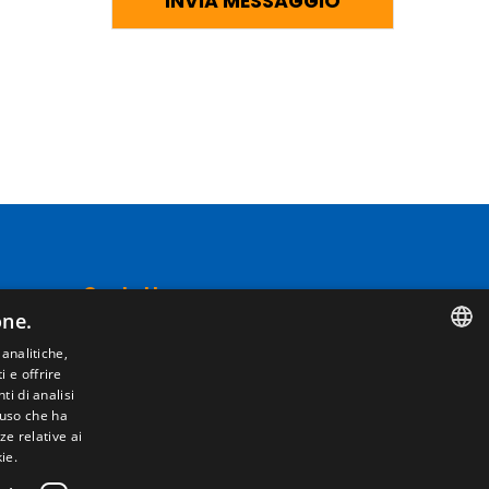
Contatto
one.
Camino de los Huertos, S/N. Apdo 100 .
 analitiche,
50620 - Casetas (Zaragoza) Spagna
i e offrire
SPANISH
i di analisi
'uso che ha
ENGLISH
+(34) 976 462 121
ze relative ai
ie.
FRENCH