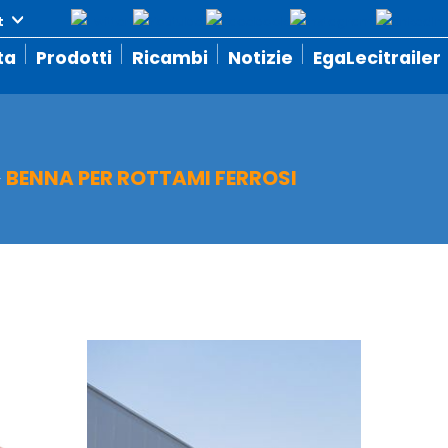
ta
Prodotti
Ricambi
Notizie
EgaLecitrailer
>
BENNA PER ROTTAMI FERROSI