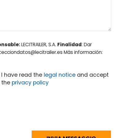
onsable:
LECITRAILER, S.A.
Finalidad
: Dar
otecciondatos@lecitrailer.es Más información:
I have read the
legal notice
and accept
the
privacy policy