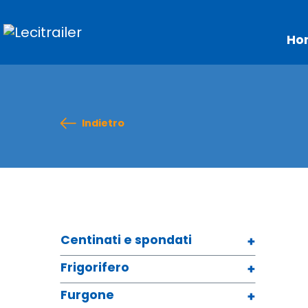
Ho
Indietro
Centinati e spondati
Frigorifero
Furgone