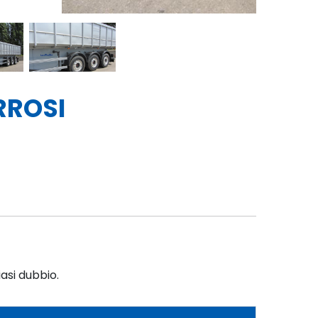
RROSI
iasi dubbio.