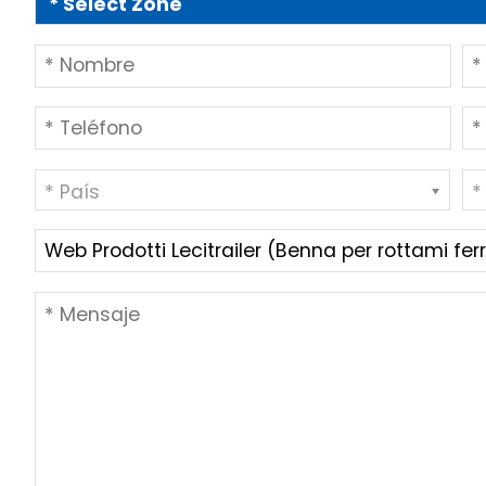
* País
*