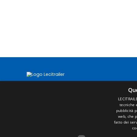
Que
LECITRAILER
tecniche e
pubblicità 
web, che p
fatto dei ser
co