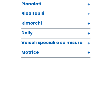
Pianalati
Ribaltabili
Rimorchi
Dolly
Veicoli speciali e su misura
Motrice