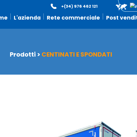
+(34) 976 462 121
me
L'azienda
Rete commerciale
Post vendi
Prodotti
>
CENTINATI E SPONDATI