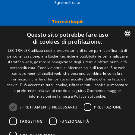
EgaLecitrailer
Termini legali
Avviso legale
Questo sito potrebbe fare uso
Politiche sulla privacy
di cookies di profilazione.
Politica sui cookie
Condizioni generali di vendita
SPANISH
LECITRAILER utilizza cookie proprietari e di terze parti con finalità di
Gestire i cookie
personalizzazione, analitiche, tecniche e pubblicitarie per analizzare
ENGLISH
il traffico web, gestire la navigazione degli utenti e offrire pubblicità
personalizzata. Condividiamo le informazioni sull'uso del Sito web
FRENCH
con strumenti di analisi web, che possono combinarle con altre
Contatto
informazioni che lei ci ha fornito o raccolte dall'uso che ha fatto dei
ITALIAN
servizi. Può accettare tutti i cookie, rifiutare tutti i cookie o impostare
Camino de los Huertos, S/N. Apdo 100 .
le preferenze relative ai cookie a seguire.
Ottenendo maggiori
50620 - Casetas (Zaragoza) Spagna
PORTUGUESE
informazioni nella nostra Politica sui cookie.
STRETTAMENTE NECESSARIO
PRESTAZIONE
+(34) 976 462 121
TARGETING
FUNZIONALITÀ