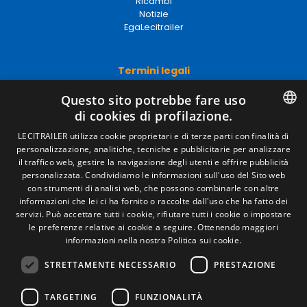
Ricambi
Notizie
EgaLecitrailer
Termini legali
Avviso legale
Questo sito potrebbe fare uso
Politiche sulla privacy
di cookies di profilazione.
Politica sui cookie
Condizioni generali di vendita
SPANISH
LECITRAILER utilizza cookie proprietari e di terze parti con finalità di
Gestire i cookie
personalizzazione, analitiche, tecniche e pubblicitarie per analizzare
ENGLISH
il traffico web, gestire la navigazione degli utenti e offrire pubblicità
personalizzata. Condividiamo le informazioni sull'uso del Sito web
FRENCH
con strumenti di analisi web, che possono combinarle con altre
Contatto
informazioni che lei ci ha fornito o raccolte dall'uso che ha fatto dei
ITALIAN
servizi. Può accettare tutti i cookie, rifiutare tutti i cookie o impostare
Camino de los Huertos, S/N. Apdo 100 .
le preferenze relative ai cookie a seguire.
Ottenendo maggiori
50620 - Casetas (Zaragoza) Spagna
PORTUGUESE
informazioni nella nostra Politica sui cookie.
STRETTAMENTE NECESSARIO
PRESTAZIONE
+(34) 976 462 121
TARGETING
FUNZIONALITÀ