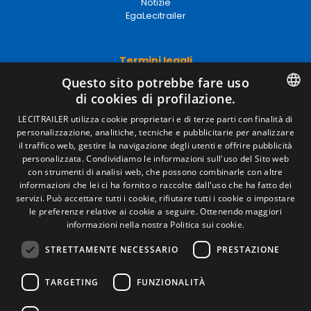
Notizie
EgaLecitrailer
Termini legali
Questo sito potrebbe fare uso
Avviso legale
di cookies di profilazione.
Politiche sulla privacy
Politica sui cookie
SPANISH
LECITRAILER utilizza cookie proprietari e di terze parti con finalità di
Condizioni generali di vendita
personalizzazione, analitiche, tecniche e pubblicitarie per analizzare
Gestire i cookie
ENGLISH
il traffico web, gestire la navigazione degli utenti e offrire pubblicità
personalizzata. Condividiamo le informazioni sull'uso del Sito web
FRENCH
con strumenti di analisi web, che possono combinarle con altre
Contatto
informazioni che lei ci ha fornito o raccolte dall'uso che ha fatto dei
ITALIAN
servizi. Può accettare tutti i cookie, rifiutare tutti i cookie o impostare
Camino de los Huertos, S/N. Apdo 100 .
le preferenze relative ai cookie a seguire.
Ottenendo maggiori
PORTUGUESE
50620 - Casetas (Zaragoza) Spagna
informazioni nella nostra Politica sui cookie.
STRETTAMENTE NECESSARIO
PRESTAZIONE
+(34) 976 462 121
TARGETING
FUNZIONALITÀ