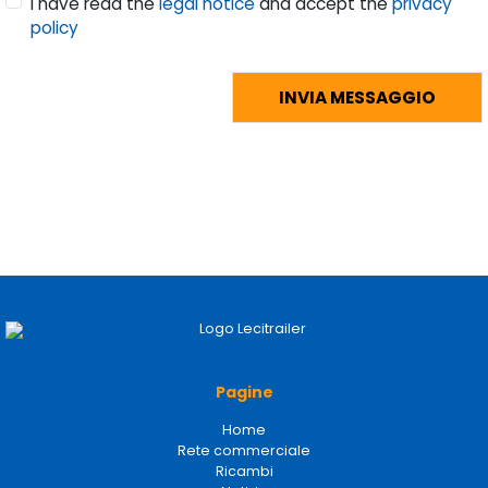
I have read the
legal notice
and accept the
privacy
policy
Pagine
Home
Rete commerciale
Ricambi