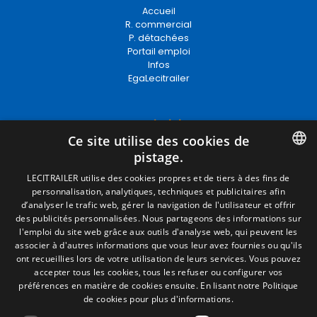
Accueil
R. commercial
P. détachées
Portail emploi
Infos
EgaLecitrailer
Termes juridiques
Ce site utilise des cookies de
Mentions Légales
pistage.
Politique de Confidentialité
Politique de Cookies
SPANISH
LECITRAILER utilise des cookies propres et de tiers à des fins de
Conditions générales de vente
personnalisation, analytiques, techniques et publicitaires afin
ENGLISH
Gérer les cookies
d’analyser le trafic web, gérer la navigation de l'utilisateur et offrir
des publicités personnalisées. Nous partageons des informations sur
FRENCH
l'emploi du site web grâce aux outils d'analyse web, qui peuvent les
associer à d'autres informations que vous leur avez fournies ou qu'ils
Contact
ITALIAN
ont recueillies lors de votre utilisation de leurs services. Vous pouvez
Camino de los Huertos, S/N. Apdo 100
accepter tous les cookies, tous les refuser ou configurer vos
PORTUGUESE
50620 - Casetas (Zaragoza) SPAIN
préférences en matière de cookies ensuite.
En lisant notre Politique
de cookies pour plus d'informations.