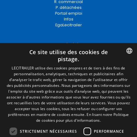
R. commercial
P. détachées
Portail emploi
Infos
EgaLecitrailer
Termes juridiques
Ce site utilise des cookies de
Mentions Légales
pistage.
Politique de Confidentialité
Politique de Cookies
SPANISH
LECITRAILER utilise des cookies propres et de tiers à des fins de
Conditions générales de vente
personnalisation, analytiques, techniques et publicitaires afin
ENGLISH
Gérer les cookies
d’analyser le trafic web, gérer la navigation de l'utilisateur et offrir
des publicités personnalisées. Nous partageons des informations sur
FRENCH
l'emploi du site web grâce aux outils d'analyse web, qui peuvent les
associer à d'autres informations que vous leur avez fournies ou qu'ils
Contact
ITALIAN
ont recueillies lors de votre utilisation de leurs services. Vous pouvez
Camino de los Huertos, S/N. Apdo 100
accepter tous les cookies, tous les refuser ou configurer vos
PORTUGUESE
50620 - Casetas (Zaragoza) SPAIN
préférences en matière de cookies ensuite.
En lisant notre Politique
de cookies pour plus d'informations.
STRICTEMENT NÉCESSAIRES
PERFORMANCE
+(34) 976 462 121