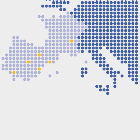
ESPAGNE
|
FRANCE
|
PORTUGAL
|
EUROPE
|
AFRIQUE
Afficher réseau commercial