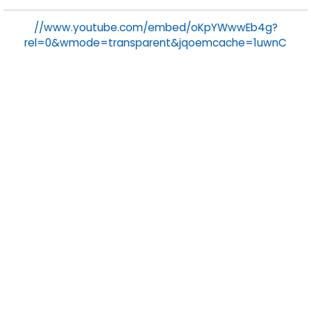
autres marques à la demande du client.
A propos de nous
La visualización de este contenido requiere la
aceptación de
cookies de marketing
//www.youtube.com/embed/oKpYWwwEb4g?
rel=0&wmode=transparent&jqoemcache=1uwnC