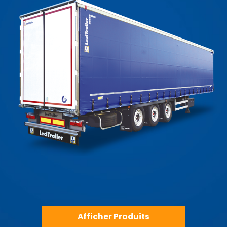
Notre grande gamme de produits donne des solutions à
la plupart des besoins qu'il y a dans le secteur du
transport, ayant pour principaux produits:
Semi-remorques et remorques, bâchées et savoyardes,
fourgons charge sèche et fourgons frigorifiques,
plateaux, porteconteneurs, portechars, bennes travaux
publiques, véhicule pour transport de gaz, fonds
mouvants (reciclage) et véhicules sur mesure