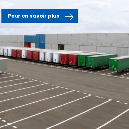
Service après-vente
Seul LeciTrailer est en mesure de proposer un réseau de
Service Après-vente étendu (Zaragoza, Barcelona, Valencia,
Sevilla, Madrid et Lyon); Toutes les Bases SAV sont équipées
avec les meilleurs équipements: banc de contrôle de
freinage, banc de redressage, cabine de grenaillage, cabine
de peinture, alignements des roues par laser et fosses de
réparation.
Pour en savoir plus