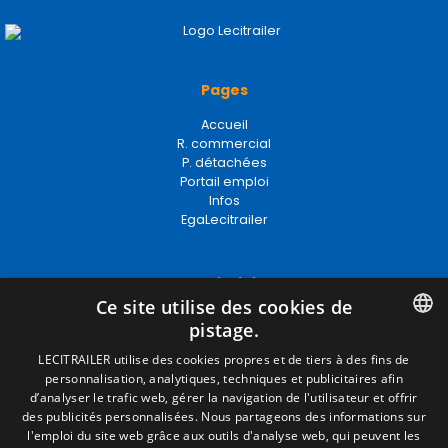
Pages
Accueil
R. commercial
P. détachées
Portail emploi
Infos
EgaLecitrailer
Termes juridiques
Ce site utilise des cookies de
Mentions Légales
pistage.
Politique de Confidentialité
Politique de Cookies
SPANISH
LECITRAILER utilise des cookies propres et de tiers à des fins de
Conditions générales de vente
personnalisation, analytiques, techniques et publicitaires afin
ENGLISH
Gérer les cookies
d’analyser le trafic web, gérer la navigation de l'utilisateur et offrir
des publicités personnalisées. Nous partageons des informations sur
FRENCH
l'emploi du site web grâce aux outils d'analyse web, qui peuvent les