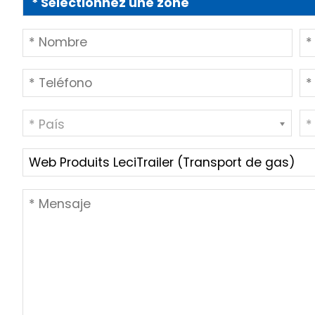
* País
*