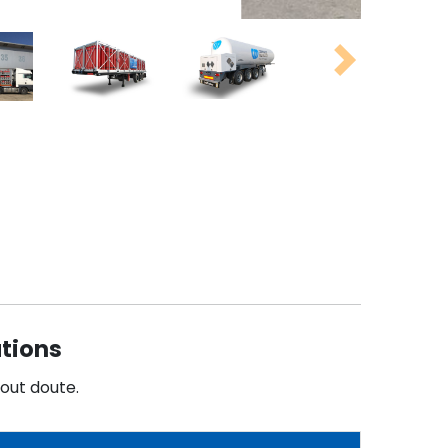
Next
ations
tout doute.