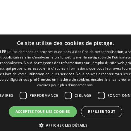
Ce site utilise des cookies de pistage.
LER utilise des cookies propres et de tiers à des fins de personnalisation, ana
 publicitaires afin d’analyser le trafic web, gérer la navigation de l'utilisateur
ersonnalisées. Nous partageons des informations sur l'emploi du site web grâ
eb, qui peuvent les associer à d'autres informations que vous leur avez fourni
ies lors de votre utilisation de leurs services. Vous pouvez accepter tous les 
Pages
Termes juridiques
 ou configurer vos préférences en matière de cookies ensuite.
En lisant notre
cookies pour plus d'informations.
Accueil
Mentions Légales
SAIRES
PERFORMANCE
CIBLAGE
FONCTIONN
R. commercial
Politique de Confidentialité
P. détachées
Politique de Cookies
Portail emploi
Conditions générales de vent
ACCEPTEZ TOUS LES COOKIES
REFUSER TOUT
Infos
Gérer les cookies
EgaLecitrailer
AFFICHER LES DÉTAILS