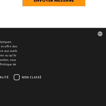
lytiques,
 et offrir des
SPANISH
ce aux outils
es ou qu'ils
ENGLISH
cookies, tous
Contact
 Politique de
FRENCH
Camino de los Huertos, S/N. Apdo 100
ITALIAN
ALITÉ
NON CLASSÉ
50620 - Casetas (Zaragoza) SPAIN
PORTUGUESE
e
+(34) 976 462 121