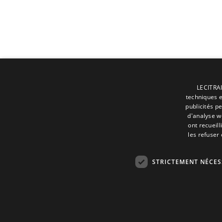
LECITRAI
techniques et
publicités p
d'analyse w
ont recueill
les refuser
STRICTEMENT NÉCES