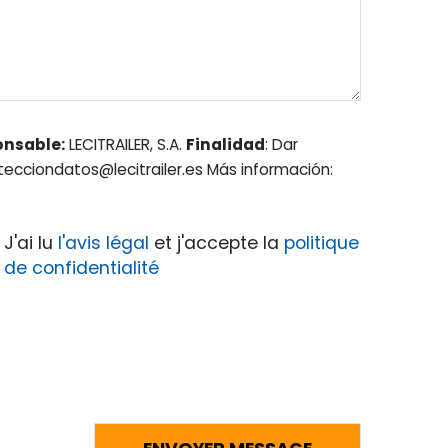
onsable:
LECITRAILER, S.A.
Finalidad
: Dar
otecciondatos@lecitrailer.es Más información:
J'ai lu
l'avis légal
et j'accepte la
politique
de confidentialité