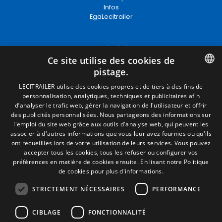
Infos
EgaLecitrailer
Termes juridiques
Ce site utilise des cookies de
Mentions Légales
pistage.
Politique de Confidentialité
Politique de Cookies
SPANISH
LECITRAILER utilise des cookies propres et de tiers à des fins de
Conditions générales de vente
personnalisation, analytiques, techniques et publicitaires afin
ENGLISH
Gérer les cookies
d’analyser le trafic web, gérer la navigation de l'utilisateur et offrir
des publicités personnalisées. Nous partageons des informations sur
FRENCH
l'emploi du site web grâce aux outils d'analyse web, qui peuvent les
associer à d'autres informations que vous leur avez fournies ou qu'ils
Contact
ITALIAN
ont recueillies lors de votre utilisation de leurs services. Vous pouvez
Camino de los Huertos, S/N. Apdo 100
accepter tous les cookies, tous les refuser ou configurer vos
PORTUGUESE
50620 - Casetas (Zaragoza) SPAIN
préférences en matière de cookies ensuite.
En lisant notre Politique
de cookies pour plus d'informations.
STRICTEMENT NÉCESSAIRES
PERFORMANCE
+(34) 976 462 121
CIBLAGE
FONCTIONNALITÉ