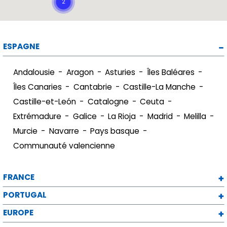
ESPAGNE
Andalousie
Aragon
Asturies
Îles Baléares
Îles Canaries
Cantabrie
Castille-La Manche
Castille-et-León
Catalogne
Ceuta
Extrémadure
Galice
La Rioja
Madrid
Melilla
Murcie
Navarre
Pays basque
Communauté valencienne
FRANCE
PORTUGAL
EUROPE