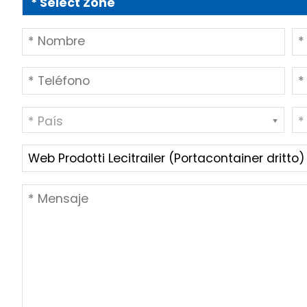
* País
*