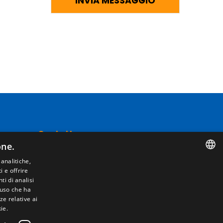
Contatto
one.
Camino de los Huertos, S/N. Apdo 100 .
 analitiche,
50620 - Casetas (Zaragoza) Spagna
i e offrire
SPANISH
i di analisi
'uso che ha
ENGLISH
+(34) 976 462 121
ze relative ai
ie.
FRENCH