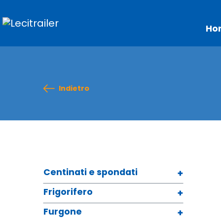
Ho
Indietro
Centinati e spondati
Frigorifero
Furgone