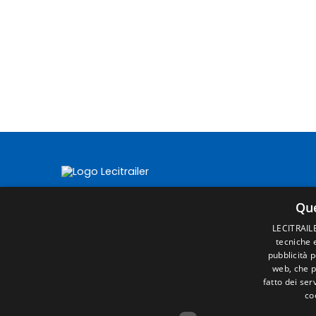
Que
LECITRAILER
tecniche e
pubblicità 
web, che p
fatto dei ser
co