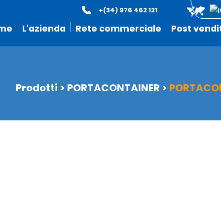
+(34) 976 462 121
me
L'azienda
Rete commerciale
Post vendi
Prodotti
>
PORTACONTAINER
>
PORTACON