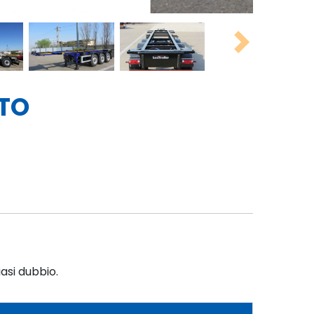
Next
TO
iasi dubbio.