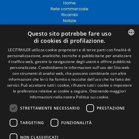
Home
Rete commerciale
Ricambi
Notizie
EgaLecitrailer
Questo sito potrebbe fare uso
di cookies di profilazione.
Termini legali
SPANISH
LECITRAILER utilizza cookie proprietari e di terze parti con finalità di
personalizzazione, analitiche, tecniche e pubblicitarie per analizzare
Avviso legale
ENGLISH
il traffico web, gestire la navigazione degli utenti e offrire pubblicità
Politiche sulla privacy
personalizzata. Condividiamo le informazioni sull'uso del Sito web
Politica sui cookie
FRENCH
con strumenti di analisi web, che possono combinarle con altre
Condizioni generali di vendita
informazioni che lei ci ha fornito o raccolte dall'uso che ha fatto dei
Gestire i cookie
ITALIAN
servizi. Può accettare tutti i cookie, rifiutare tutti i cookie o impostare
le preferenze relative ai cookie a seguire.
Ottenendo maggiori
PORTUGUESE
informazioni nella nostra Politica sui cookie.
Contatto
STRETTAMENTE NECESSARIO
PRESTAZIONE
Camino de los Huertos, S/N. Apdo 100 .
50620 - Casetas (Zaragoza) Spagna
TARGETING
FUNZIONALITÀ
+(34) 976 462 121
NON CLASSIFICATI