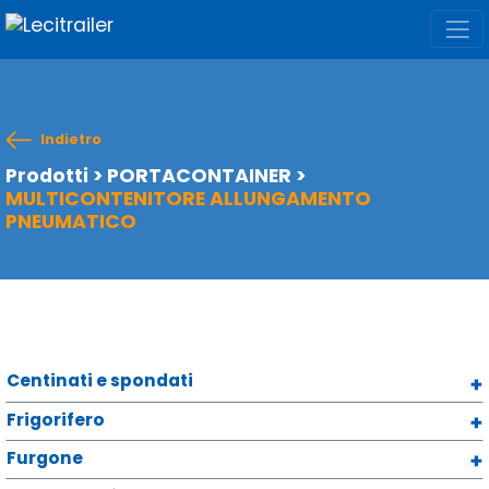
Indietro
Prodotti
>
PORTACONTAINER
>
MULTICONTENITORE ALLUNGAMENTO
PNEUMATICO
Centinati e spondati
Frigorifero
Furgone