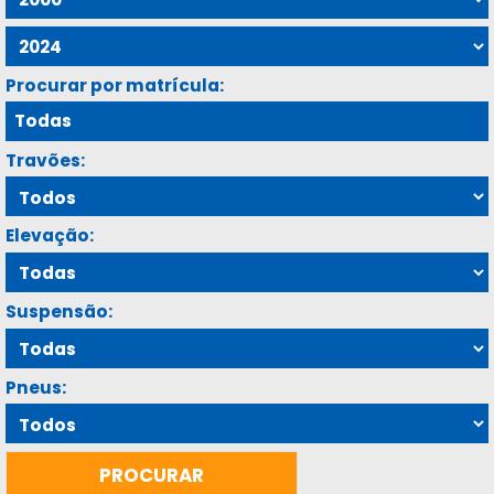
Procurar por matrícula:
Travões:
Elevação:
Suspensão:
Pneus: