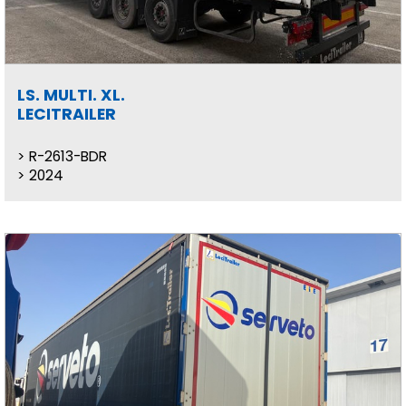
LS. MULTI. XL.
LECITRAILER
R-2613-BDR
2024