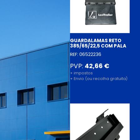
GUARDALAMAS RETO
385/65/22,5 COM PALA
REF: 06522236
PVP:
42,66 €
+ impostos
+ Envio (ou recolha gratuita)