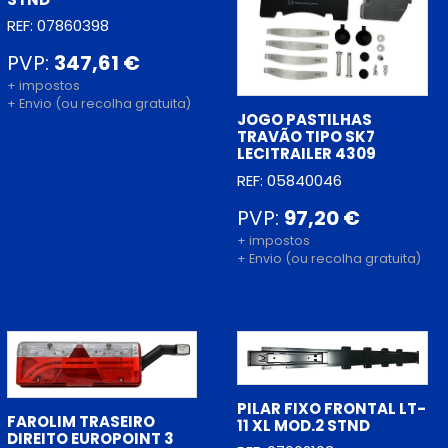
REF: 07860398
PVP:
347,61 €
+ impostos
+ Envio (ou recolha gratuita)
JOGO PASTILHAS
TRAVÃO TIPO SK7
LECITRAILER 4309
REF: 05840046
PVP:
97,20 €
+ impostos
+ Envio (ou recolha gratuita)
PILAR FIXO FRONTAL LT-
FAROLIM TRASEIRO
11 XL MOD.2 STND
DIREITO EUROPOINT 3