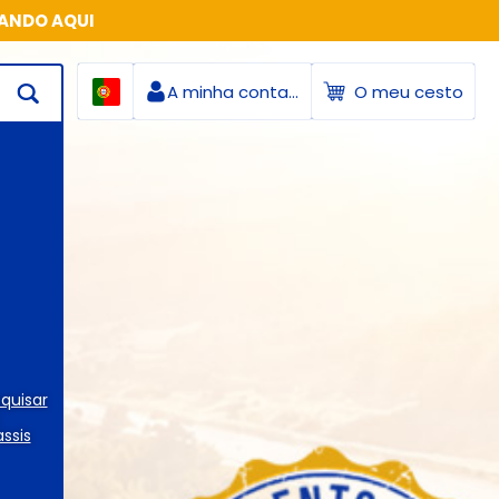
CANDO AQUI
A minha conta LT
O meu cesto
quisar
ssis