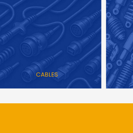
CABLES
A
R