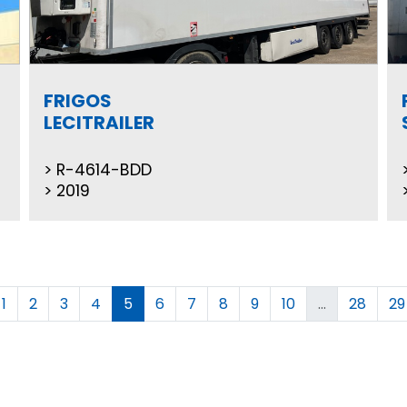
FRIGOS
LECITRAILER
R-4614-BDD
2019
1
2
3
4
5
6
7
8
9
10
...
28
29