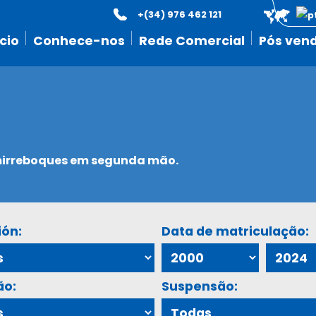
+(34) 976 462 121
icio
Conhece-nos
Rede Comercial
Pós ven
emirreboques em segunda mão.
ión:
Data de matriculação:
ão:
Suspensão: