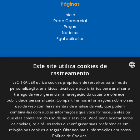
Páginas
Inicio
Rede Comercial
Peças
Notícias
EgaLecitrailer
Términos legales
Este site utiliza cookies de
Aviso legal
rastreamento
Política de privacidade
Política de cookies
SPANISH
LECITRAILER utiliza cookies próprios e de terceiros para fins de
Condições Gerais de Venda
personalização, analíticos, técnicos e publicitários para analisar o
ENGLISH
Gerenciar cookies
tráfego da web, gerenciar a navegação do usuário e oferecer
publicidade personalizada. Compartilhamos informações sobre o seu
FRENCH
uso da web com ferramentas de análise da web, que podem
combiná-las com outras informações que você forneceu a eles ou
Contacto
ITALIAN
que eles coletaram do uso de seus serviços. Você pode aceitar todos
os cookies, rejeitá-los todos ou configurar suas preferências em
Camino de los Huertos, S/N. Apdo 100
PORTUGUESE
relação aos cookies a seguir.
Obtendo mais informações em nossa
50620 - Casetas (Zaragoza) SPAIN
Política de Cookies.