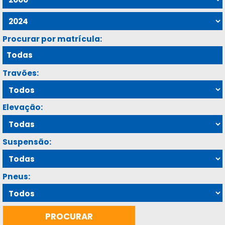
Procurar por matrícula:
Travões:
Elevação:
Suspensão:
Pneus: