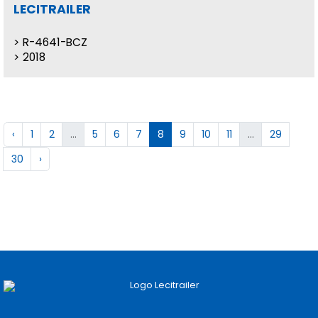
LECITRAILER
R-4641-BCZ
2018
‹
1
2
...
5
6
7
8
9
10
11
...
29
30
›