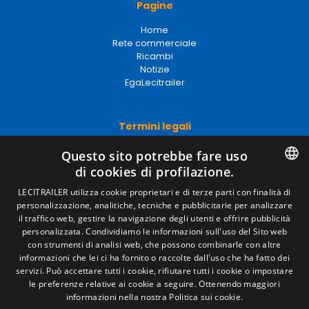
Pagine
Home
Rete commerciale
Ricambi
Notizie
EgaLecitrailer
Termini legali
Avviso legale
Questo sito potrebbe fare uso
Politiche sulla privacy
di cookies di profilazione.
Politica sui cookie
Condizioni generali di vendita
SPANISH
LECITRAILER utilizza cookie proprietari e di terze parti con finalità di
Gestire i cookie
personalizzazione, analitiche, tecniche e pubblicitarie per analizzare
ENGLISH
il traffico web, gestire la navigazione degli utenti e offrire pubblicità
personalizzata. Condividiamo le informazioni sull'uso del Sito web
FRENCH
con strumenti di analisi web, che possono combinarle con altre
Contatto
informazioni che lei ci ha fornito o raccolte dall'uso che ha fatto dei
ITALIAN
servizi. Può accettare tutti i cookie, rifiutare tutti i cookie o impostare
Camino de los Huertos, S/N. Apdo 100 .
le preferenze relative ai cookie a seguire.
Ottenendo maggiori
50620 - Casetas (Zaragoza) Spagna
PORTUGUESE
informazioni nella nostra Politica sui cookie.