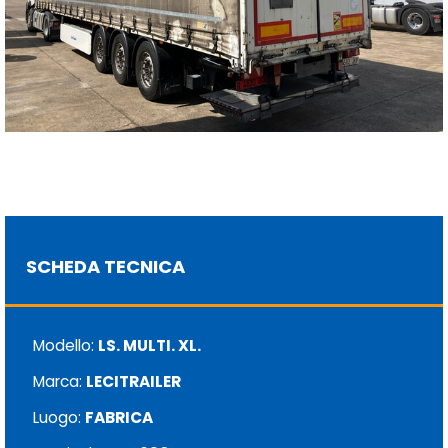
SCHEDA TECNICA
Modello:
LS. MULTI. XL.
Marca:
LECITRAILER
Luogo:
FABRICA