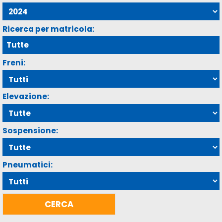
Ricerca per matricola:
Freni:
Elevazione:
Sospensione:
Pneumatici: