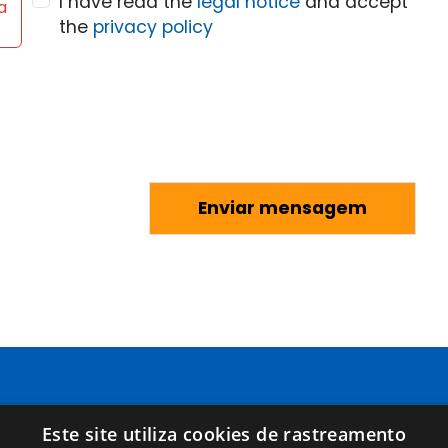
I have read the
legal notice
and accept
a
the
privacy policy
Páginas
Términos legales
Este site utiliza cookies de rastreamento