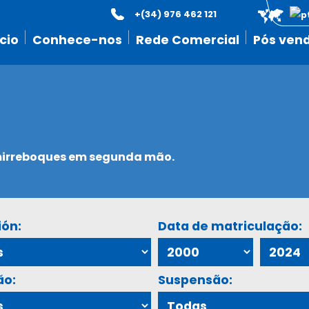
+(34) 976 462 121
icio
Conhece-nos
Rede Comercial
Pós ven
emirreboques em segunda mão.
ión:
Data de matriculação:
ão:
Suspensão: