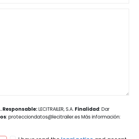
. Responsable:
LECITRAILER, S.A.
Finalidad
: Dar
hos
: protecciondatos@lecitrailer.es Más información: