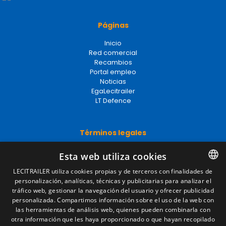
Páginas
Inicio
Red comercial
Recambios
Portal empleo
Noticias
EgaLecitrailer
LT Defence
Términos legales
Aviso legal
Esta web utiliza cookies
Política de privacidad
Política de cookies
LECITRAILER utiliza cookies propias y de terceros con finalidades de
Condiciones generales de venta
personalización, analíticas, técnicas y publicitarias para analizar el
SPANISH
Gestionar cookies
tráfico web, gestionar la navegación del usuario y ofrecer publicidad
ENGLISH
personalizada. Compartimos información sobre el uso de la web con
las herramientas de análisis web, quienes pueden combinarla con
FRENCH
otra información que les haya proporcionado o que hayan recopilado
Contacto