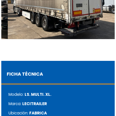
FICHA TÉCNICA
Modelo:
LS. MULTI. XL.
Marca:
LECITRAILER
Ubicación:
FABRICA