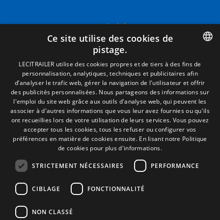
Termes juridiques
Ce site utilise des cookies de
Mentions Légales
pistage.
Politique de Confidentialité
Politique de Cookies
SPANISH
LECITRAILER utilise des cookies propres et de tiers à des fins de
Conditions générales de vente
personnalisation, analytiques, techniques et publicitaires afin
ENGLISH
Gérer les cookies
d’analyser le trafic web, gérer la navigation de l'utilisateur et offrir
des publicités personnalisées. Nous partageons des informations sur
FRENCH
l'emploi du site web grâce aux outils d'analyse web, qui peuvent les
associer à d'autres informations que vous leur avez fournies ou qu'ils
Contact
ITALIAN
ont recueillies lors de votre utilisation de leurs services. Vous pouvez
accepter tous les cookies, tous les refuser ou configurer vos
Camino de los Huertos, S/N. Apdo 100
PORTUGUESE
préférences en matière de cookies ensuite.
En lisant notre Politique
50620 - Casetas (Zaragoza) SPAIN
de cookies pour plus d'informations.
STRICTEMENT NÉCESSAIRES
PERFORMANCE
+(34) 976 462 121
CIBLAGE
FONCTIONNALITÉ
NON CLASSÉ