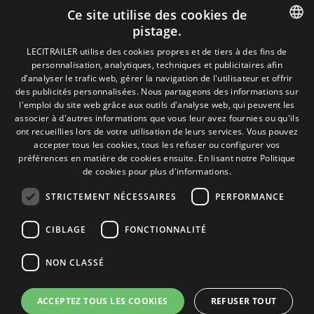
Portail emploi
Ce site utilise des cookies de
Infos
pistage.
EgaLecitrailer
SPANISH
LECITRAILER utilise des cookies propres et de tiers à des fins de
personnalisation, analytiques, techniques et publicitaires afin
ENGLISH
d’analyser le trafic web, gérer la navigation de l'utilisateur et offrir
Termes juridiques
des publicités personnalisées. Nous partageons des informations sur
FRENCH
l'emploi du site web grâce aux outils d'analyse web, qui peuvent les
Mentions Légales
associer à d'autres informations que vous leur avez fournies ou qu'ils
Politique de Confidentialité
ITALIAN
ont recueillies lors de votre utilisation de leurs services. Vous pouvez
Politique de Cookies
accepter tous les cookies, tous les refuser ou configurer vos
Conditions générales de vente
PORTUGUESE
préférences en matière de cookies ensuite.
En lisant notre Politique
Gérer les cookies
de cookies pour plus d'informations.
STRICTEMENT NÉCESSAIRES
PERFORMANCE
Contact
CIBLAGE
FONCTIONNALITÉ
Camino de los Huertos, S/N. Apdo 100
50620 - Casetas (Zaragoza) SPAIN
NON CLASSÉ
+(34) 976 462 121
ACCEPTEZ TOUS LES COOKIES
REFUSER TOUT