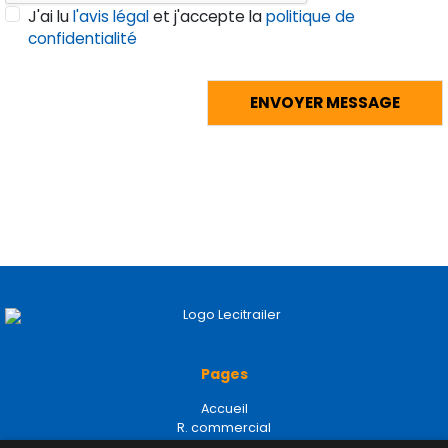
J'ai lu
l'avis légal
et j'accepte la
politique de
confidentialité
Pages
Accueil
R. commercial
P. détachées