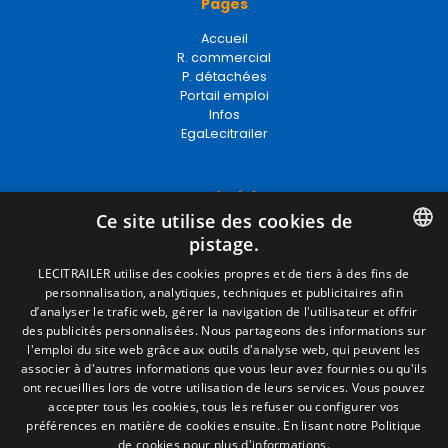
Pages
Accueil
R. commercial
P. détachées
Portail emploi
Infos
EgaLecitrailer
Termes juridiques
Ce site utilise des cookies de
Mentions Légales
pistage.
Politique de Confidentialité
Politique de Cookies
SPANISH
LECITRAILER utilise des cookies propres et de tiers à des fins de
Conditions générales de vente
personnalisation, analytiques, techniques et publicitaires afin
ENGLISH
Gérer les cookies
d’analyser le trafic web, gérer la navigation de l'utilisateur et offrir
des publicités personnalisées. Nous partageons des informations sur
FRENCH
l'emploi du site web grâce aux outils d'analyse web, qui peuvent les
associer à d'autres informations que vous leur avez fournies ou qu'ils
Contact
ITALIAN
ont recueillies lors de votre utilisation de leurs services. Vous pouvez
accepter tous les cookies, tous les refuser ou configurer vos
Camino de los Huertos, S/N. Apdo 100
PORTUGUESE
préférences en matière de cookies ensuite.
En lisant notre Politique
50620 - Casetas (Zaragoza) SPAIN
de cookies pour plus d'informations.