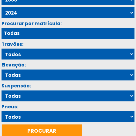
Procurar por matrícula:
Travões:
Elevação:
Suspensão:
Pneus: