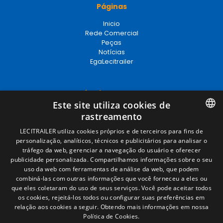
Páginas
Inicio
Rede Comercial
Peças
Notícias
EgaLecitrailer
Términos legales
Este site utiliza cookies de
Aviso legal
rastreamento
Política de privacidade
Política de cookies
SPANISH
LECITRAILER utiliza cookies próprios e de terceiros para fins de
Condições Gerais de Venda
personalização, analíticos, técnicos e publicitários para analisar o
ENGLISH
Gerenciar cookies
tráfego da web, gerenciar a navegação do usuário e oferecer
publicidade personalizada. Compartilhamos informações sobre o seu
FRENCH
uso da web com ferramentas de análise da web, que podem
combiná-las com outras informações que você forneceu a eles ou
Contacto
ITALIAN
que eles coletaram do uso de seus serviços. Você pode aceitar todos
os cookies, rejeitá-los todos ou configurar suas preferências em
Camino de los Huertos, S/N. Apdo 100
PORTUGUESE
relação aos cookies a seguir.
Obtendo mais informações em nossa
50620 - Casetas (Zaragoza) SPAIN
Política de Cookies.