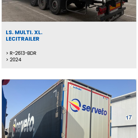
LS. MULTI. XL.
LECITRAILER
R-2613-BDR
2024