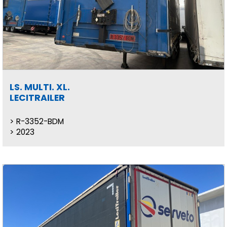
LS. MULTI. XL.
LECITRAILER
R-3352-BDM
2023