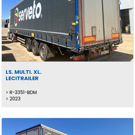
LS. MULTI. XL.
LECITRAILER
R-3351-BDM
2023