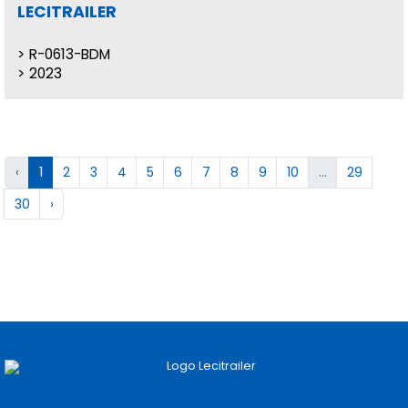
LECITRAILER
R-0613-BDM
2023
‹
1
2
3
4
5
6
7
8
9
10
...
29
30
›