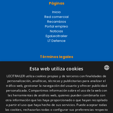
Páginas
Inicio
Red comercial
Recambios
Portal empleo
Noticias
EgaLecitrailer
LT Defence
Términos legales
Aviso legal
Esta web utiliza cookies
Política de privacidad
Política de cookies
LECITRAILER utiliza cookies propias y de terceros con finalidades de
Condiciones generales de venta
personalización, analíticas, técnicas y publicitarias para analizar el
SPANISH
Gestionar cookies
tráfico web, gestionar la navegación del usuario y ofrecer publicidad
ENGLISH
personalizada. Compartimos información sobre el uso de la web con
las herramientas de análisis web, quienes pueden combinarla con
FRENCH
otra información que les haya proporcionado o que hayan recopilado
Contacto
a partir el uso que haya hecho de sus servicios. Puede aceptar todas
ITALIAN
las cookies, rechazarlas todas o configurar sus preferencias respecto
Camino de los Huertos, S/N. Apdo 100